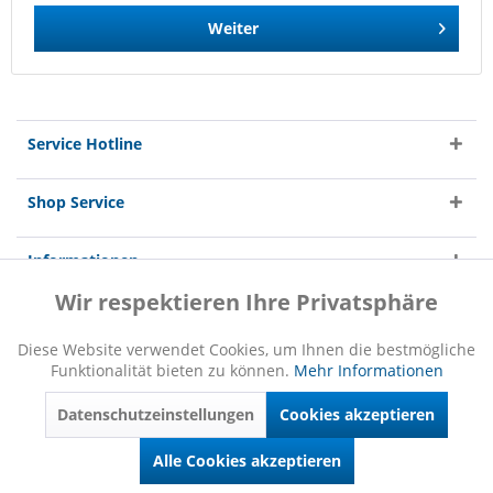
Weiter
Service Hotline
Shop Service
Informationen
Wir respektieren Ihre Privatsphäre
Aktiv
Funktionale
Diese Website verwendet Cookies, um Ihnen die bestmögliche
Funktionalität bieten zu können.
Mehr Informationen
Inaktiv
Marketing
* Alle Preise inkl. gesetzl. Mehrwertsteuer zzgl.
Versandkosten
und ggf.
Nachnahmegebühren, wenn nicht anders beschrieben
Datenschutzeinstellungen
Cookies akzeptieren
Inaktiv
Copyright © 2020 ROBE GmbH
Tracking
Alle Cookies akzeptieren