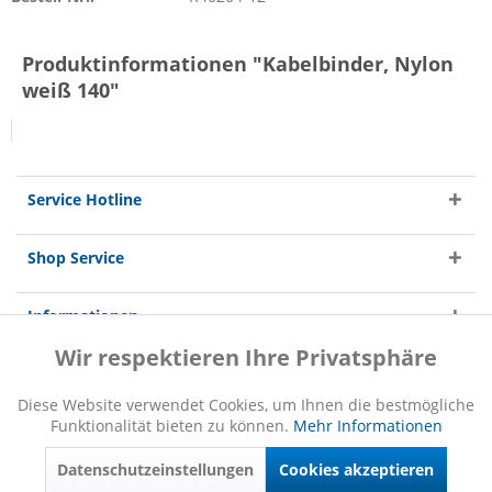
Produktinformationen "Kabelbinder, Nylon
weiß 140"
Service Hotline
Shop Service
Informationen
Wir respektieren Ihre Privatsphäre
Aktiv
Funktionale
Diese Website verwendet Cookies, um Ihnen die bestmögliche
Funktionalität bieten zu können.
Mehr Informationen
Inaktiv
Marketing
* Alle Preise inkl. gesetzl. Mehrwertsteuer zzgl.
Versandkosten
und ggf.
Nachnahmegebühren, wenn nicht anders beschrieben
Datenschutzeinstellungen
Cookies akzeptieren