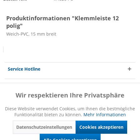
Produktinformationen "Klemmleiste 12
polig"
Weich-PVC, 15 mm breit
Service Hotline
Shop Service
Wir respektieren Ihre Privatsphäre
Aktiv
Funktionale
Informationen
Diese Website verwendet Cookies, um Ihnen die bestmögliche
Funktionalität bieten zu können.
Mehr Informationen
Inaktiv
Marketing
Datenschutzeinstellungen
Cookies akzeptieren
Inaktiv
Tracking
* Alle Preise inkl. gesetzl. Mehrwertsteuer zzgl.
Versandkosten
und ggf.