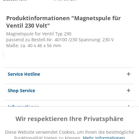
Produktinformationen "Magnetspule für
Ventil 230 Volt"
Magnetspule für Ventil Typ 290
passend zu Bestell-Nr. 40100 /230 Spannung: 230 V
Maße: ca. 40 x 46 x 56 mm
Service Hotline
Shop Service
Informationen
Wir respektieren Ihre Privatsphäre
Aktiv
Funktionale
Diese Website verwendet Cookies, um Ihnen die bestmögliche
Funktionalität bieten zu können.
Mehr Informationen
Inaktiv
Marketing