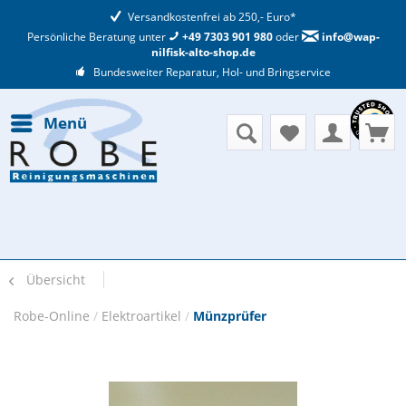
Versandkostenfrei ab 250,- Euro*
Persönliche Beratung unter
+49 7303 901 980
oder
info@wap-
nilfisk-alto-shop.de
Bundesweiter Reparatur, Hol- und Bringservice
Menü
Übersicht
Robe-Online
/
Elektroartikel
/
Münzprüfer