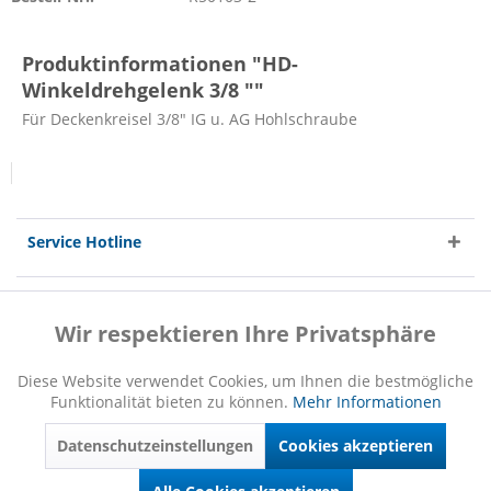
Produktinformationen "HD-
Winkeldrehgelenk 3/8 ""
Für Deckenkreisel 3/8" IG u. AG Hohlschraube
Service Hotline
Shop Service
Wir respektieren Ihre Privatsphäre
Aktiv
Funktionale
Informationen
Diese Website verwendet Cookies, um Ihnen die bestmögliche
Funktionalität bieten zu können.
Mehr Informationen
Inaktiv
Marketing
Datenschutzeinstellungen
Cookies akzeptieren
Inaktiv
Tracking
* Alle Preise inkl. gesetzl. Mehrwertsteuer zzgl.
Versandkosten
und ggf.