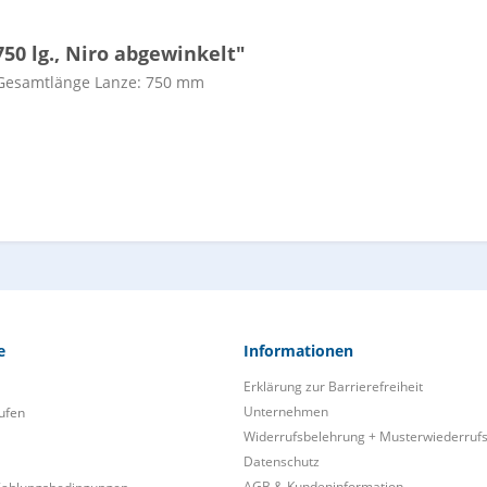
50 lg., Niro abgewinkelt"
f Gesamtlänge Lanze: 750 mm
e
Informationen
Erklärung zur Barrierefreiheit
Unternehmen
ufen
Widerrufsbelehrung + Musterwiederruf
Datenschutz
AGB & Kundeninformation