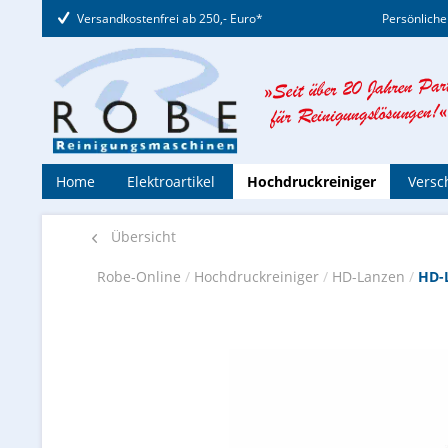
Versandkostenfrei ab 250,- Euro*
Persönliche
Home
Elektroartikel
Hochdruckreiniger
Versc
Übersicht
Robe-Online
/
Hochdruckreiniger
/
HD-Lanzen
/
HD-