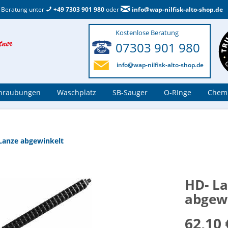
 Beratung unter
+49 7303 901 980
oder
info@wap-nilfisk-alto-shop.de
Kostenlose Beratung
07303 901 980
info@wap-nilfisk-alto-shop.de
hraubungen
Waschplatz
SB-Sauger
O-RInge
Chemi
Lanze abgewinkelt
HD- La
abgew
62,10 