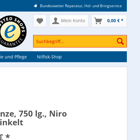
Bundesweiter Reparatur, Hol- und Bringservice
Mein Konto
0,00 € *
e und Pflege
Nilfisk-Shop
nze, 750 lg., Niro
inkelt
€ *