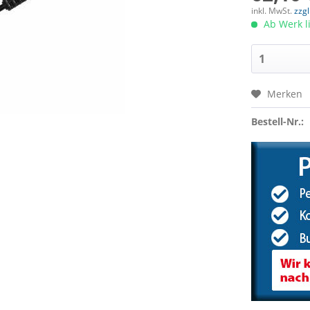
inkl. MwSt.
zzg
Ab Werk l
Merken
Bestell-Nr.: