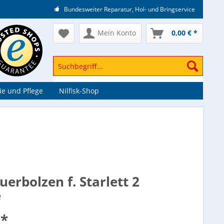
Bundesweiter Reparatur, Hol- und Bringservice
Mein Konto
0,00 € *
e und Pflege
Nilfisk-Shop
uerbolzen f. Starlett 2
e
 *