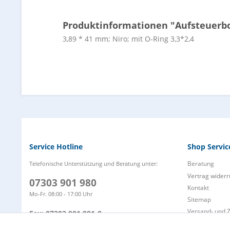
Produktinformationen "Aufsteuerbolz
3,89 * 41 mm; Niro; mit O-Ring 3,3*2,4
Service Hotline
Shop Servic
Beratung
Telefonische Unterstützung und Beratung unter:
Vertrag widerr
07303 901 980
Kontakt
Mo-Fr. 08:00 - 17:00 Uhr
Sitemap
Versand- und 
Fax: 07303 901 981-8
Zahlungsarten
info@wap-nilfisk-alto-shop.de