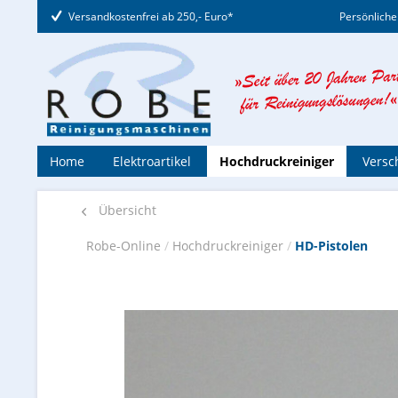
Versandkostenfrei ab 250,- Euro*
Persönliche
Home
Elektroartikel
Hochdruckreiniger
Versc
Übersicht
Robe-Online
/
Hochdruckreiniger
/
HD-Pistolen