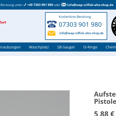
 Beratung unter
+49 7303 901 980
oder
info@wap-nilfisk-alto-shop.de
Kostenlose Beratung
07303 901 980
info@wap-nilfisk-alto-shop.de
hraubungen
Waschplatz
SB-Sauger
O-RInge
Chemi
Aufste
Pistol
5,88 €