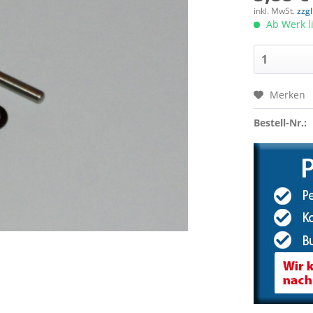
inkl. MwSt.
zzg
Ab Werk l
Merken
Bestell-Nr.: