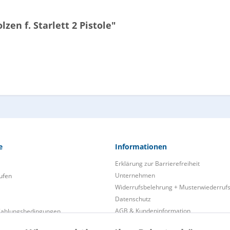
en f. Starlett 2 Pistole"
e
Informationen
Erklärung zur Barrierefreiheit
Unternehmen
ufen
Widerrufsbelehrung + Musterwiederruf
Datenschutz
AGB & Kundeninformation
Zahlungsbedingungen
Impressum