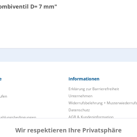
ombiventil D= 7 mm"
e
Informationen
Erklärung zur Barrierefreiheit
Unternehmen
ufen
Widerrufsbelehrung + Musterwiederruf
Datenschutz
AGB & Kundeninformation
Zahlungsbedingungen
Impressum
Wir respektieren Ihre Privatsphäre
Cookie preferences
ukt