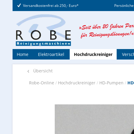
Versandkostenfrei ab 250,- Euro*
Persönliche
Home
Elektroartikel
Hochdruckreiniger
Versc
Übersicht
Robe-Online
/
Hochdruckreiniger
/
HD-Pumpen
/
HD