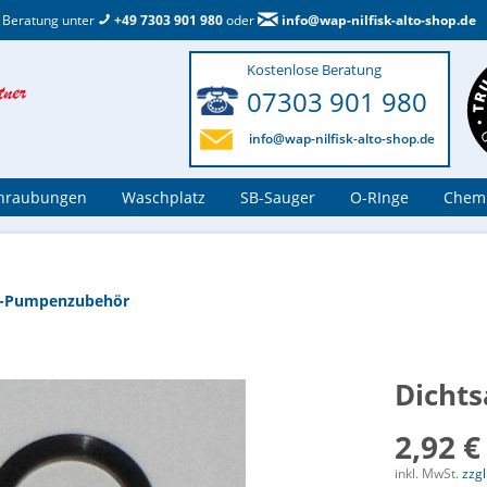
 Beratung unter
+49 7303 901 980
oder
info@wap-nilfisk-alto-shop.de
Kostenlose Beratung
07303 901 980
info@wap-nilfisk-alto-shop.de
hraubungen
Waschplatz
SB-Sauger
O-RInge
Chemi
-Pumpenzubehör
Dichts
2,92 €
inkl. MwSt.
zzg