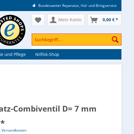
Bundesweiter Reparatur, Hol- und Bringservice
Mein Konto
0,00 € *
e und Pflege
Nilfisk-Shop
atz-Combiventil D= 7 mm
 *
l. Versandkosten