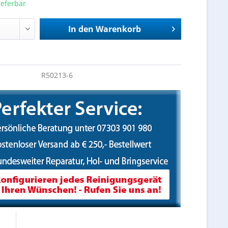
ieferbar
In den
Warenkorb
R50213-6