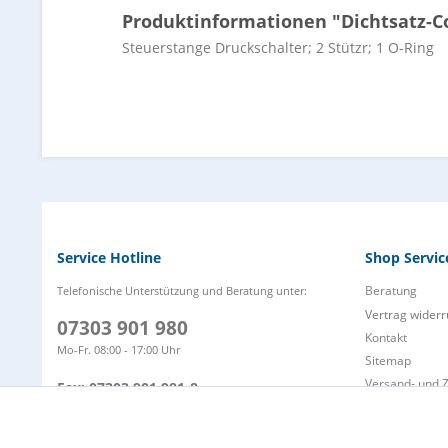
Produktinformationen "Dichtsatz-C
Steuerstange Druckschalter; 2 Stützr; 1 O-Ring
Service Hotline
Shop Servic
Beratung
Telefonische Unterstützung und Beratung unter:
Vertrag widerr
07303 901 980
Kontakt
Mo-Fr. 08:00 - 17:00 Uhr
Sitemap
Versand- und 
Fax: 07303 901 981-8
Zahlungsarten
info@wap-nilfisk-alto-shop.de
Funktionale
Defektes Prod