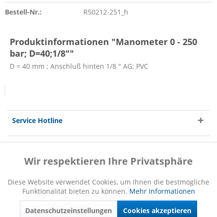
Bestell-Nr.:
R50212-251_h
Produktinformationen "Manometer 0 - 250
bar; D=40;1/8""
D = 40 mm ; Anschluß hinten 1/8 " AG; PVC
Service Hotline
Shop Service
Wir respektieren Ihre Privatsphäre
Aktiv
Funktionale
Informationen
Diese Website verwendet Cookies, um Ihnen die bestmögliche
Funktionalität bieten zu können.
Mehr Informationen
Inaktiv
Marketing
Datenschutzeinstellungen
Cookies akzeptieren