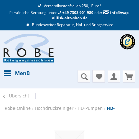
Versandkostenfrei ab 250,- Euro*
Persönliche Beratung unter
+49 7303 901 980
oder
info@wap-
nilfisk-alto-shop.de
Bundesweiter Reparatur, Hol- und Bringservice
Menü
Übersicht
Robe-Online
/
Hochdruckreiniger
/
HD-Pumpen
/
HD-
Pumpenzubehör