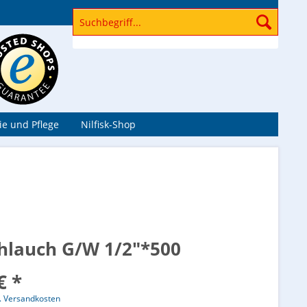
Bundesweiter Reparatur, Hol- und Bringservice
e und Pflege
Nilfisk-Shop
hlauch G/W 1/2"*500
€ *
l. Versandkosten