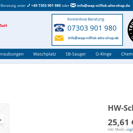
 Beratung unter
+49 7303 901 980
oder
info@wap-nilfisk-alto-shop.de
Kostenlose Beratung
07303 901 980
info@wap-nilfisk-alto-shop.de
hraubungen
Waschplatz
SB-Sauger
O-RInge
Chemi
HW-Sc
25,61 
inkl. MwSt.
zzg