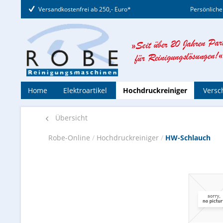
Versandkostenfrei ab 250,- Euro*
Persönliche
Home
Elektroartikel
Hochdruckreiniger
Versc
Übersicht
Robe-Online
/
Hochdruckreiniger
/
HW-Schlauch