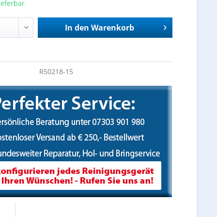
ieferbar
In den
Warenkorb
R50218-15