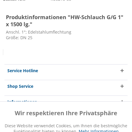
Produktinformationen "HW-Schlauch G/G 1"
x 1500 lg."
Anschl. 1"; Edelstahlumflechtung
Größe: DN 25
Service Hotline
Shop Service
Informationen
Wir respektieren Ihre Privatsphäre
Aktiv
Funktionale
Diese Website verwendet Cookies, um Ihnen die bestmögliche
Funktionalität bieten zu können.
Mehr Informationen
Inaktiv
Marketing