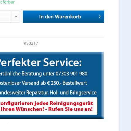
ieferbar
In den
Warenkorb
R50217