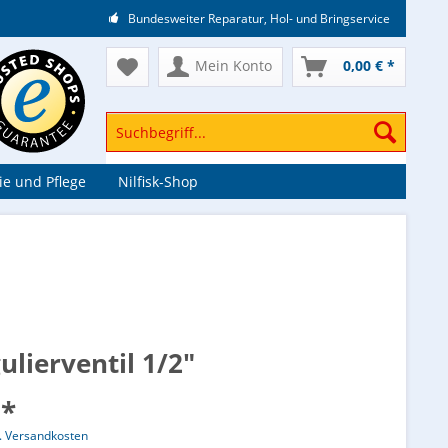
Bundesweiter Reparatur, Hol- und Bringservice
Mein Konto
0,00 € *
e und Pflege
Nilfisk-Shop
ulierventil 1/2"
 *
l. Versandkosten