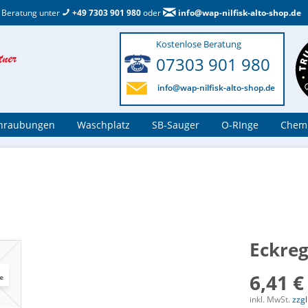
 Beratung unter
+49 7303 901 980
oder
info@wap-nilfisk-alto-shop.de
Kostenlose Beratung
07303 901 980
info@wap-nilfisk-alto-shop.de
hraubungen
Waschplatz
SB-Sauger
O-RInge
Chemi
Eckreg
6,41 €
inkl. MwSt.
zzg