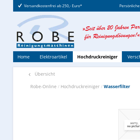
Versandkostenfrei ab 250,- Euro*
Persönliche
Home
Elektroartikel
Hochdruckreiniger
Versc
Übersicht
Robe-Online
/
Hochdruckreiniger
/
Wasserfilter