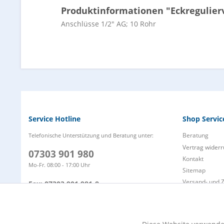
Produktinformationen "Eckregulierv
Anschlüsse 1/2" AG; 10 Rohr
Service Hotline
Shop Servic
Beratung
Telefonische Unterstützung und Beratung unter:
Vertrag widerr
07303 901 980
Kontakt
Mo-Fr. 08:00 - 17:00 Uhr
Sitemap
Versand- und 
Fax: 07303 901 981-8
Zahlungsarten
info@wap-nilfisk-alto-shop.de
Funktionale
Defektes Prod