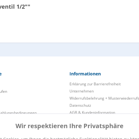
entil 1/2""
e
Informationen
Erklärung zur Barrierefreiheit
Unternehmen
ufen
Widerrufsbelehrung + Musterwiederruf
Datenschutz
AGB & Kundeninformation
Zahlungsbedingungen
Impressum
Wir respektieren Ihre Privatsphäre
Cookie preferences
ukt