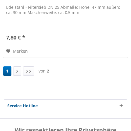
Edelstahl - Filtersieb DN 25 Abmaße: Höhe: 47 mm außen:
ca. 30 mm Maschenweite: ca. 0,5 mm
7,80 € *
Merken
1
von
2
Service Hotline
Shop Service
Wir respektieren Ihre Privatsphäre
Aktiv
Funktionale