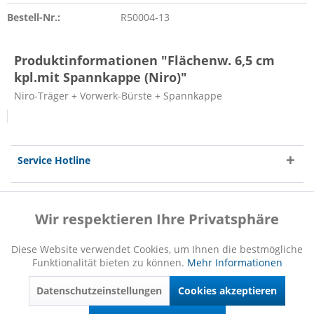
Bestell-Nr.:
R50004-13
Produktinformationen "Flächenw. 6,5 cm
kpl.mit Spannkappe (Niro)"
Niro-Träger + Vorwerk-Bürste + Spannkappe
Service Hotline
Shop Service
Wir respektieren Ihre Privatsphäre
Aktiv
Funktionale
Informationen
Diese Website verwendet Cookies, um Ihnen die bestmögliche
Funktionalität bieten zu können.
Mehr Informationen
Inaktiv
Marketing
Datenschutzeinstellungen
Cookies akzeptieren
Inaktiv
Tracking