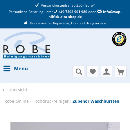
Versandkostenfrei ab 250,- Euro*
Persönliche Beratung unter
+49 7303 901 980
oder
info@wap-
nilfisk-alto-shop.de
Bundesweiter Reparatur, Hol- und Bringservice
Menü
Übersicht
Robe-Online
/
Hochdruckreiniger
/
Zubehör Waschbürsten