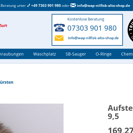
 Beratung unter
+49 7303 901 980
oder
info@wap-nilfisk-alto-shop.de
Kostenlose Beratung
07303 901 980
info@wap-nilfisk-alto-shop.de
hraubungen
Waschplatz
SB-Sauger
O-RInge
Chemi
ürsten
Aufst
9,5
169,27