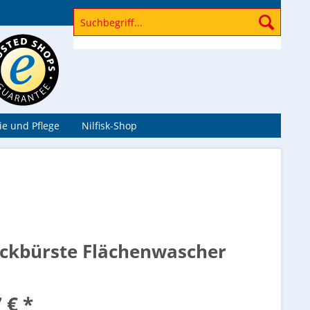
Bundesweiter Reparatur, Hol- und Bringservice
e und Pflege
Nilfisk-Shop
eckbürste Flächenwascher
 € *