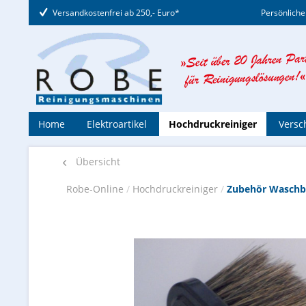
Versandkostenfrei ab 250,- Euro*
Persönliche
Home
Elektroartikel
Hochdruckreiniger
Versc
Übersicht
Robe-Online
/
Hochdruckreiniger
/
Zubehör Waschb