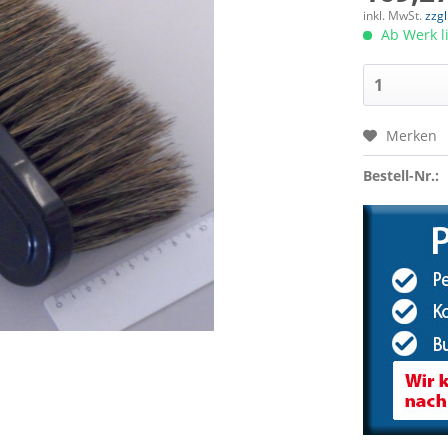
inkl. MwSt.
zzg
Ab Werk l
Merken
Bestell-Nr.: