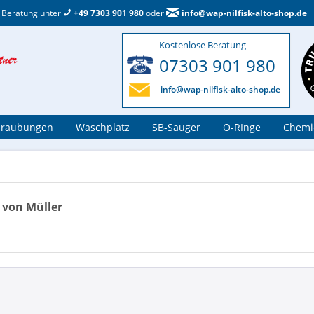
 Beratung unter
+49 7303 901 980
oder
info@wap-nilfisk-alto-shop.de
Kostenlose Beratung
07303 901 980
info@wap-nilfisk-alto-shop.de
hraubungen
Waschplatz
SB-Sauger
O-RInge
Chemi
 von Müller