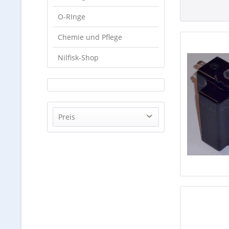
O-RInge
Chemie und Pflege
Nilfisk-Shop
Preis
von
34,62 €
bis
178,64 €