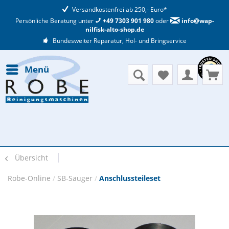
Versandkostenfrei ab 250,- Euro*
Persönliche Beratung unter
+49 7303 901 980
oder
info@wap-
nilfisk-alto-shop.de
Bundesweiter Reparatur, Hol- und Bringservice
Menü
Übersicht
Robe-Online
/
SB-Sauger
/
Anschlussteileset