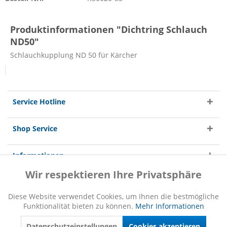
Produktinformationen "Dichtring Schlauch
ND50"
Schlauchkupplung ND 50 für Kärcher
Service Hotline
Shop Service
Informationen
Wir respektieren Ihre Privatsphäre
Aktiv
Funktionale
Diese Website verwendet Cookies, um Ihnen die bestmögliche
Funktionalität bieten zu können.
Mehr Informationen
Inaktiv
Marketing
* Alle Preise inkl. gesetzl. Mehrwertsteuer zzgl.
Versandkosten
und ggf.
Nachnahmegebühren, wenn nicht anders beschrieben
Datenschutzeinstellungen
Cookies akzeptieren