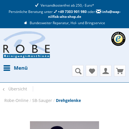
Versandkostenfrei ab 250,- Euro*
Persönliche Beratung unter
+49 7303 901 980
oder
info@wap-
nilfisk-alto-shop.de
Bundesweiter Reparatur, Hol- und Bringservice
Menü
Übersicht
Robe-Online
/
SB-Sauger
/
Drehgelenke