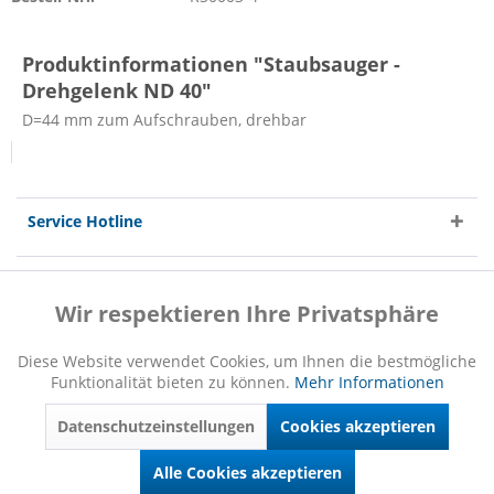
Produktinformationen "Staubsauger -
Drehgelenk ND 40"
D=44 mm zum Aufschrauben, drehbar
Service Hotline
Shop Service
Wir respektieren Ihre Privatsphäre
Aktiv
Funktionale
Informationen
Diese Website verwendet Cookies, um Ihnen die bestmögliche
Funktionalität bieten zu können.
Mehr Informationen
Inaktiv
Marketing
Datenschutzeinstellungen
Cookies akzeptieren
Inaktiv
Tracking
* Alle Preise inkl. gesetzl. Mehrwertsteuer zzgl.
Versandkosten
und ggf.
Alle Cookies akzeptieren
Nachnahmegebühren, wenn nicht anders beschrieben