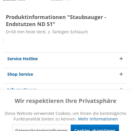
Produktinformationen "Staubsauger -
Endstutzen ND 51"
D=58 mm feste Verb. z. farbigen Schlauch
Service Hotline
Shop Service
Informationen
Wir respektieren Ihre Privatsphäre
Aktiv
Funktionale
Diese Website verwendet Cookies, um Ihnen die bestmögliche
Funktionalität bieten zu können.
Mehr Informationen
Inaktiv
Marketing
* Alle Preise inkl. gesetzl. Mehrwertsteuer zzgl.
Versandkosten
und ggf.
Nachnahmegebühren, wenn nicht anders beschrieben
Datenschutzeinstellungen
Cookies akzeptieren