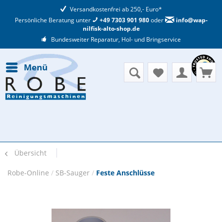
Versandkostenfrei ab 250,- Euro*
Persönliche Beratung unter
+49 7303 901 980
oder
info@wap-
nilfisk-alto-shop.de
Bundesweiter Reparatur, Hol- und Bringservice
Menü
Übersicht
Robe-Online
/
SB-Sauger
/
Feste Anschlüsse