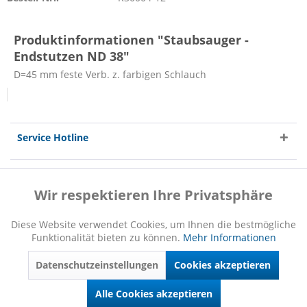
Produktinformationen "Staubsauger -
Endstutzen ND 38"
D=45 mm feste Verb. z. farbigen Schlauch
Service Hotline
Shop Service
Wir respektieren Ihre Privatsphäre
Aktiv
Funktionale
Informationen
Diese Website verwendet Cookies, um Ihnen die bestmögliche
Funktionalität bieten zu können.
Mehr Informationen
Inaktiv
Marketing
Datenschutzeinstellungen
Cookies akzeptieren
Inaktiv
Tracking
* Alle Preise inkl. gesetzl. Mehrwertsteuer zzgl.
Versandkosten
und ggf.
Alle Cookies akzeptieren
Nachnahmegebühren, wenn nicht anders beschrieben