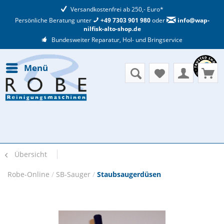
Versandkostenfrei ab 250,- Euro*
Persönliche Beratung unter
+49 7303 901 980
oder
info@wap-
nilfisk-alto-shop.de
Bundesweiter Reparatur, Hol- und Bringservice
Menü
Übersicht
Robe-Online
/
SB-Sauger
/
Staubsaugerdüsen