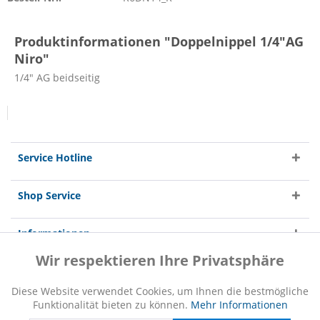
Produktinformationen "Doppelnippel 1/4"AG
Niro"
1/4" AG beidseitig
Service Hotline
Shop Service
Informationen
Wir respektieren Ihre Privatsphäre
Aktiv
Funktionale
Diese Website verwendet Cookies, um Ihnen die bestmögliche
Funktionalität bieten zu können.
Mehr Informationen
Inaktiv
Marketing
* Alle Preise inkl. gesetzl. Mehrwertsteuer zzgl.
Versandkosten
und ggf.