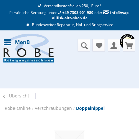
Versandkostenfrei ab 250,- Euro*
Persönliche Beratung unter
+49 7303 901 980
oder
info@wap-
nilfisk-alto-shop.de
Bundesweiter Reparatur, Hol- und Bringservice
Menü
Übersicht
Robe-Online
/
Verschraubungen
/
Doppelnippel