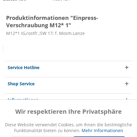
Produktinformationen "Einpress-
Verschraubung M12* 1"
M12*1 IG,rostfr.;SW 17; f. Mosm.Lanze
Service Hotline
Shop Service
Informationen
Wir respektieren Ihre Privatsphäre
Aktiv
Funktionale
Diese Website verwendet Cookies, um Ihnen die bestmögliche
Funktionalität bieten zu können.
Mehr Informationen
Inaktiv
Marketing
* Alle Preise inkl. gesetzl. Mehrwertsteuer zzgl.
Versandkosten
und ggf.