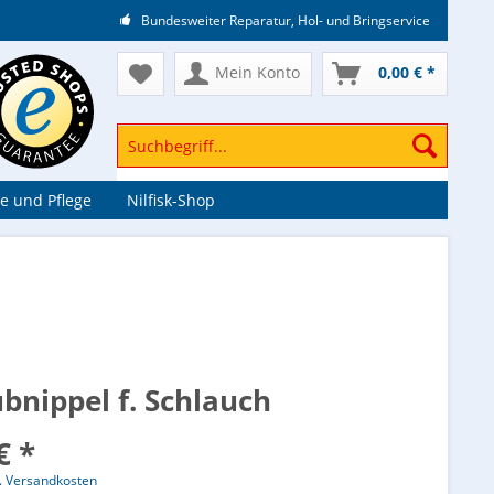
Bundesweiter Reparatur, Hol- und Bringservice
Mein Konto
0,00 € *
e und Pflege
Nilfisk-Shop
bnippel f. Schlauch
€ *
l. Versandkosten