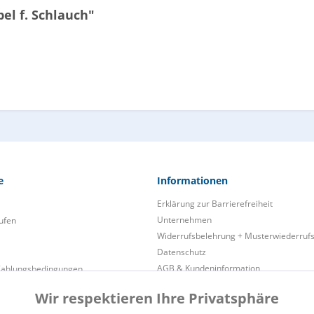
el f. Schlauch"
e
Informationen
Erklärung zur Barrierefreiheit
Unternehmen
ufen
Widerrufsbelehrung + Musterwiederruf
Datenschutz
AGB & Kundeninformation
Zahlungsbedingungen
Impressum
Wir respektieren Ihre Privatsphäre
Cookie preferences
ukt