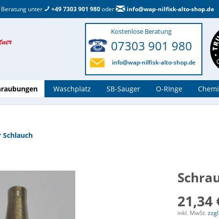
 Beratung unter
+49 7303 901 980
oder
info@wap-nilfisk-alto-shop.de
Kostenlose Beratung
07303 901 980
info@wap-nilfisk-alto-shop.de
hraubungen
Waschplatz
SB-Sauger
O-RInge
Chemi
r Schlauch
Schrau
21,34 
inkl. MwSt.
zzg