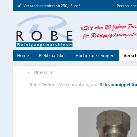
Versandkostenfrei ab 250,- Euro*
Persönliche
Home
Elektroartikel
Hochdruckreiniger
Versc
Übersicht
Robe-Online
/
Verschraubungen
/
Schraubnippel fü