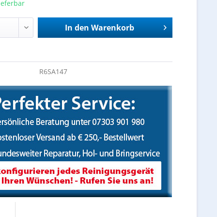
ieferbar
In den
Warenkorb
R6SA147