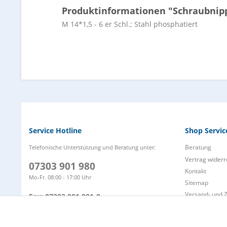
Produktinformationen "Schraubnipp
M 14*1,5 - 6 er Schl.; Stahl phosphatiert
Service Hotline
Shop Servic
Beratung
Telefonische Unterstützung und Beratung unter:
Vertrag widerr
07303 901 980
Kontakt
Mo-Fr. 08:00 - 17:00 Uhr
Sitemap
Versand- und 
Fax: 07303 901 981-8
Zahlungsarten
info@wap-nilfisk-alto-shop.de
Funktionale
Defektes Prod