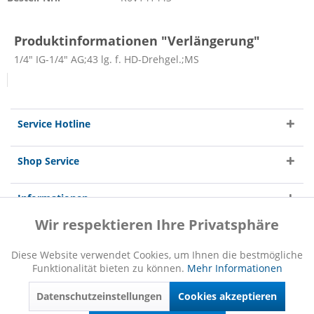
Produktinformationen "Verlängerung"
1/4" IG-1/4" AG;43 lg. f. HD-Drehgel.;MS
Service Hotline
Shop Service
Informationen
Wir respektieren Ihre Privatsphäre
Aktiv
Funktionale
Diese Website verwendet Cookies, um Ihnen die bestmögliche
Funktionalität bieten zu können.
Mehr Informationen
Inaktiv
Marketing
* Alle Preise inkl. gesetzl. Mehrwertsteuer zzgl.
Versandkosten
und ggf.
Nachnahmegebühren, wenn nicht anders beschrieben
Datenschutzeinstellungen
Cookies akzeptieren
Inaktiv
Copyright © 2020 ROBE GmbH
Tracking